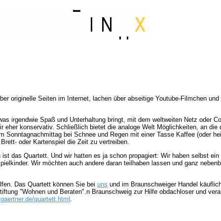
 über originelle Seiten im Internet, lachen über abseitige Youtube-Filmchen u
 was irgendwie Spaß und Unterhaltung bringt, mit dem weltweiten Netz oder 
 eher konservativ. Schließlich bietet die analoge Welt Möglichkeiten, an die di
em Sonntagnachmittag bei Schnee und Regen mit einer Tasse Kaffee (oder he
Brett- oder Kartenspiel die Zeit zu vertreiben.
 ist das Quartett. Und wir hatten es ja schon propagiert: Wir haben selbst ein
 Spielkinder. Wir möchten auch andere daran teilhaben lassen und ganz neben
lfen. Das Quartett können Sie bei
uns
und im Braunschweiger Handel käuflich
 Stiftung "Wohnen und Beraten".n Braunschweig zur Hilfe obdachloser und ver
gaertner.de/quartett.html
.