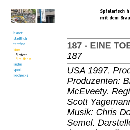
187 - EINE T
187
USA 1997. Prod
Produzenten: B
McEveety. Regi
Scott Yagemann
Musik: Chris Do
Semel. Darstell