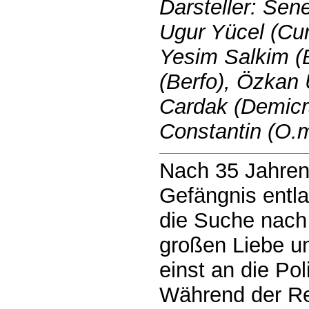
Darsteller: Sen
Ugur Yücel (Cum
Yesim Salkim (
(Berfo), Özkan 
Cardak (Demicra
Constantin (O.m
Nach 35 Jahren
Gefängnis entla
die Suche nach
großen Liebe u
einst an die Pol
Während der Re