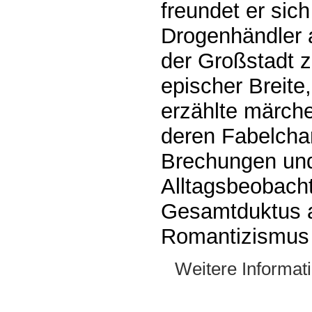
freundet er sic
Drogenhändler a
der Großstadt zu
epischer Breite
erzählte märch
deren Fabelchar
Brechungen und
Alltagsbeobacht
Gesamtduktus a
Romantizismus h
Weitere Informat