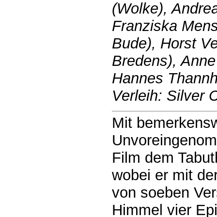
(Wolke), Andre
Franziska Mens
Bude), Horst Ve
Bredens), Anne 
Hannes Thannhe
Verleih: Silver 
Mit bemerkensw
Unvoreingenomm
Film dem Tabut
wobei er mit de
von soeben Vers
Himmel vier Ep