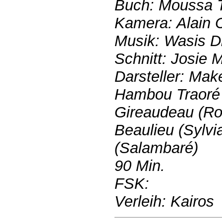
Buch: Moussa T
Kamera: Alain 
Musik: Wasis D
Schnitt: Josie M
Darsteller: Mak
Hambou Traoré
Gireaudeau (Rog
Beaulieu (Sylvi
(Salambaré)
90 Min.
FSK:
Verleih: Kairos