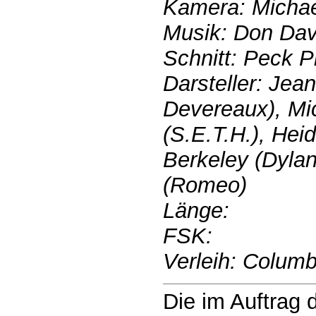
Kamera: Michae
Musik: Don Dav
Schnitt: Peck P
Darsteller: Je
Devereaux), Mi
(S.E.T.H.), Hei
Berkeley (Dylan
(Romeo)
Länge:
FSK:
Verleih: Columbi
Die im Auftrag