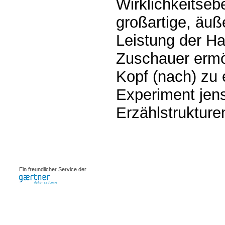
Wirklichkeitseb
großartige, äuß
Leistung der Ha
Zuschauer ermög
Kopf (nach) zu 
Experiment jens
Erzählstrukture
0.00082s
Ein freundlicher Service der