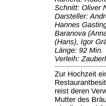
Schnitt: Olive
Darsteller: And
Hannes Gastinge
Baranova (Anna
(Hans), Igor Gr
Länge: 92 Min.
Verleih: Zauber
Zur Hochzeit e
Restaurantbesit
reist deren Ver
Mutter des Brä