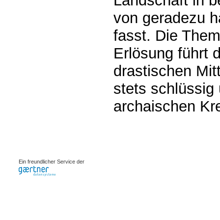
Landschaft in b
von geradezu ha
fasst. Die Them
Erlösung führt d
drastischen Mitt
stets schlüssig
archaischen Kre
0.00072s
Ein freundlicher Service der