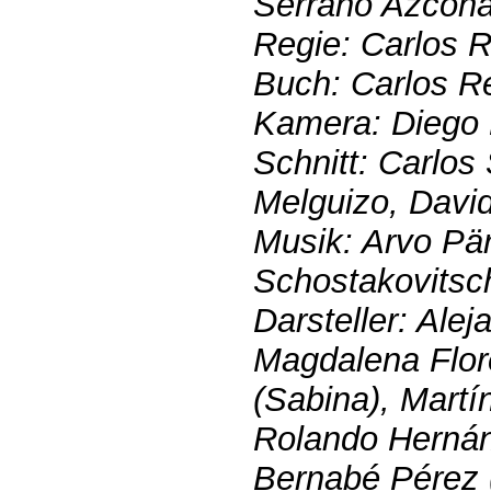
Serrano Azcon
Regie: Carlos 
Buch: Carlos 
Kamera: Diego M
Schnitt: Carlos
Melguizo, David
Musik: Arvo Pärt
Schostakovitsc
Darsteller: Alej
Magdalena Flore
(Sabina), Martí
Rolando Hernán
Bernabé Pérez (