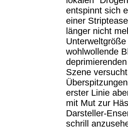
lokalen "Drogen
entspinnt sich 
einer Stripteas
länger nicht me
Unterweltgröße 
wohlwollende Bl
deprimierenden 
Szene versucht
Überspitzungen 
erster Linie ab
mit Mut zur Häs
Darsteller-Ense
schrill anzusehe