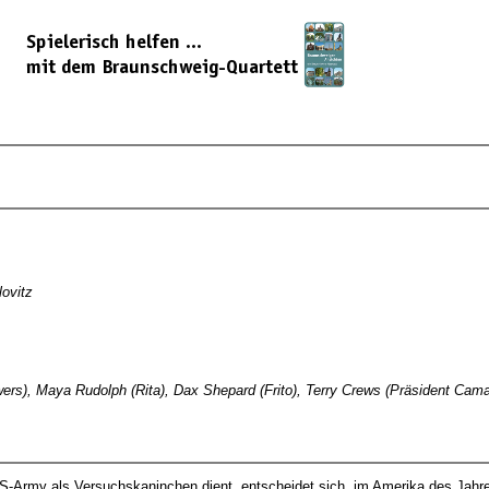
ovitz
owers), Maya Rudolph (Rita), Dax Shepard (Frito), Terry Crews (Präsident C
S-Army als Versuchskaninchen dient, entscheidet sich, im Amerika des Jahres 