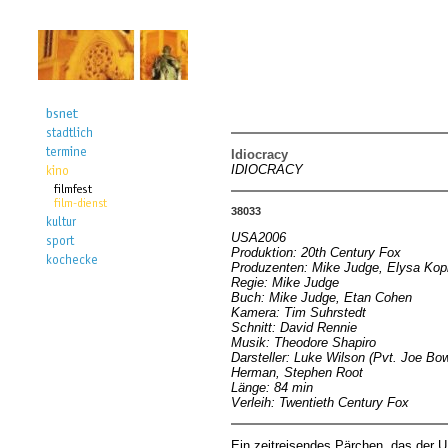
Idiocracy
IDIOCRACY
38033
USA2006
Produktion: 20th Century Fox
Produzenten: Mike Judge, Elysa Kopl
Regie: Mike Judge
Buch: Mike Judge, Etan Cohen
Kamera: Tim Suhrstedt
Schnitt: David Rennie
Musik: Theodore Shapiro
Darsteller: Luke Wilson (Pvt. Joe B
Herman, Stephen Root
Länge: 84 min
Verleih: Twentieth Century Fox
Ein zeitreisendes Pärchen, das der U