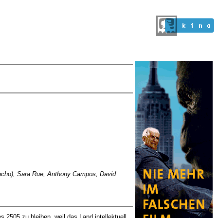
amacho), Sara Rue, Anthony Campos, David
2505 zu bleiben, weil das Land intellektuell