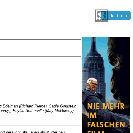
g Edelman (Richard Pierce), Sadie Goldstein
orvey), Phyllis Somerville (May McGorvey)
und versucht, ihr Leben als Mutter neu