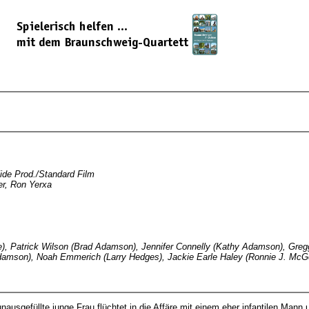
ide Prod./Standard Film
er, Ron Yerxa
ce), Patrick Wilson (Brad Adamson), Jennifer Connelly (Kathy Adamson), Greg
damson), Noah Emmerich (Larry Hedges), Jackie Earle Haley (Ronnie J. McG
ausgefüllte junge Frau flüchtet in die Affäre mit einem eher infantilen Mann 