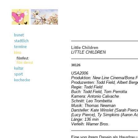
Little Children
LITTLE CHILDREN
38126
USA2006
Produktion: New Line Cinema/Bona F
Produzenten: Todd Field, Albert Berg
Regie: Todd Field
Buch: Todd Field, Tom Perrotta
Kamera: Antonio Calvache
Schnitt: Leo Trombetta
Musik: Thomas Newman
Darsteller: Kate Winslet (Sarah Pier
(Lucy Pierce), Ty Simpkins (Aaron A
Länge: 136 min
Verleih: Warner Bros.
Eine von ihrem Dasein als Hausfrau un