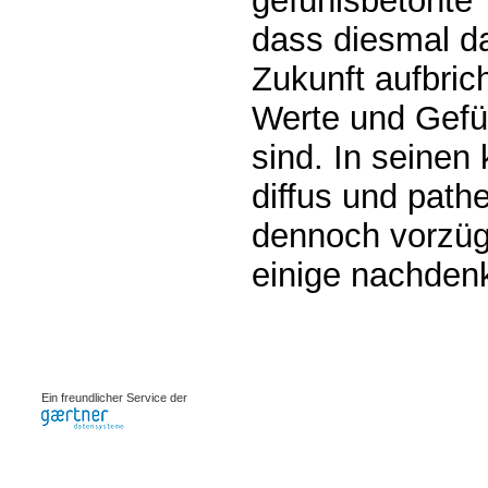
gefühlsbetonte 
dass diesmal da
Zukunft aufbrich
Werte und Gef
sind. In seinen
diffus und pathe
dennoch vorzügl
einige nachdenk
0.00079s
Ein freundlicher Service der