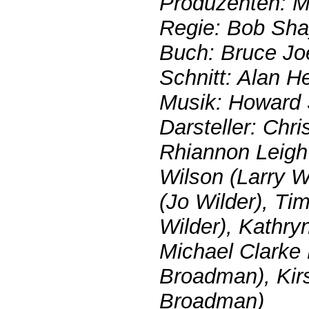
Produzenten: Mi
Regie: Bob Sh
Buch: Bruce Jo
Schnitt: Alan H
Musik: Howard
Darsteller: Chri
Rhiannon Leig
Wilson (Larry W
(Jo Wilder), Ti
Wilder), Kathr
Michael Clarke
Broadman), Kirs
Broadman)