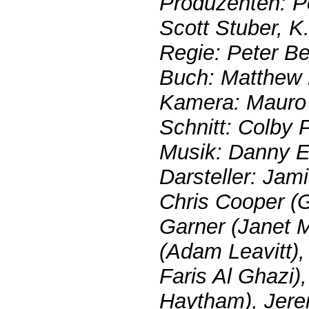
Produzenten: P
Scott Stuber, K
Regie: Peter B
Buch: Matthew 
Kamera: Mauro 
Schnitt: Colby P
Musik: Danny 
Darsteller: Jam
Chris Cooper (G
Garner (Janet 
(Adam Leavitt)
Faris Al Ghazi)
Haytham), Jer