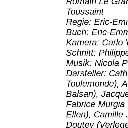
Romain Le Gra
Toussaint
Regie: Eric-Em
Buch: Eric-Emm
Kamera: Carlo V
Schnitt: Philipp
Musik: Nicola P
Darsteller: Cath
Toulemonde), Al
Balsan), Jacqu
Fabrice Murgia
Ellen), Camille 
Doutey (Verlege