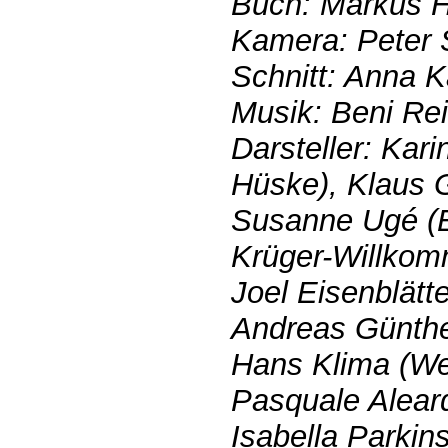
Buch: Markus H
Kamera: Peter 
Schnitt: Anna 
Musik: Beni Re
Darsteller: Kar
Hüske), Klaus 
Susanne Ugé (
Krüger-Willko
Joel Eisenblätt
Andreas Günthe
Hans Klima (We
Pasquale Aleard
Isabella Parkin