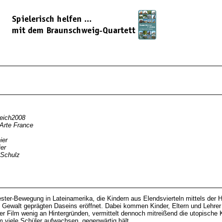
eich2008
Arte France
ier
er
 Schulz
ter-Bewegung in Lateinamerika, die Kindern aus Elendsvierteln mittels der 
 Gewalt geprägten Daseins eröffnet. Dabei kommen Kinder, Eltern und Lehrer 
 der Film wenig an Hintergründen, vermittelt dennoch mitreißend die utopische 
m viele Schüler aufwachsen, gegenwärtig hält.