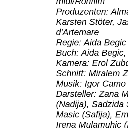
midi/Rohfilm
Produzenten: Alma
Karsten Stöter, J
d'Artemare
Regie: Aida Begic
Buch: Aida Begic,
Kamera: Erol Zub
Schnitt: Miralem 
Musik: Igor Camo
Darsteller: Zana M
(Nadija), Sadzida
Masic (Safija), Em
Irena Mulamuhic (