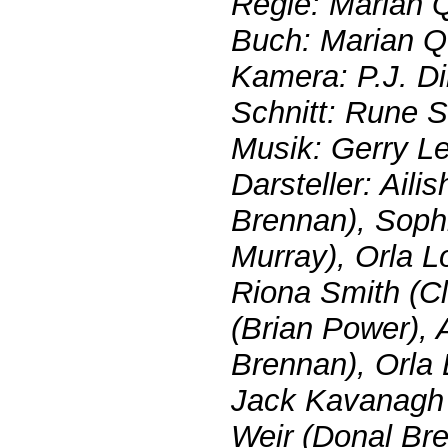
Regie: Marian 
Buch: Marian Q
Kamera: P.J. Di
Schnitt: Rune 
Musik: Gerry L
Darsteller: Ail
Brennan), Soph
Murray), Orla L
Riona Smith (C
(Brian Power), 
Brennan), Orla
Jack Kavanagh 
Weir (Donal Br