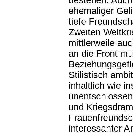
bestehen. Auch
ehemaliger Geli
tiefe Freundsc
Zweiten Weltkr
mittlerweile au
an die Front mu
Beziehungsgefle
Stilistisch amb
inhaltlich wie i
unentschlossen
und Kriegsdram
Frauenfreundsch
interessanter A