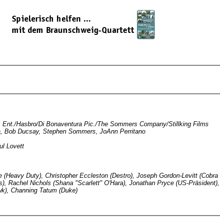
s Ent./Hasbro/Di Bonaventura Pic./The Sommers Company/Stillking Films
a, Bob Ducsay, Stephen Sommers, JoAnn Perritano
ul Lovett
e (Heavy Duty), Christopher Eccleston (Destro), Joseph Gordon-Levitt (Co
s), Rachel Nichols (Shana "Scarlett" O'Hara), Jonathan Pryce (US-Präsident
wk), Channing Tatum (Duke)