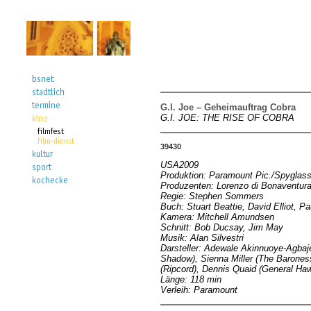
G.I. Joe – Geheimauftrag Cobra
G.I. JOE: THE RISE OF COBRA
39430
USA2009
Produktion: Paramount Pic./Spyglas
Produzenten: Lorenzo di Bonaventur
Regie: Stephen Sommers
Buch: Stuart Beattie, David Elliot, Pa
Kamera: Mitchell Amundsen
Schnitt: Bob Ducsay, Jim May
Musik: Alan Silvestri
Darsteller: Adewale Akinnuoye-Agbaj
Shadow), Sienna Miller (The Barones
(Ripcord), Dennis Quaid (General Ha
Länge: 118 min
Verleih: Paramount