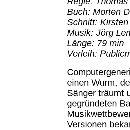
Regie: Thomas 
Buch: Morten D
Schnitt: Kirsten
Musik: Jörg Le
Länge: 79 min
Verleih: Public
Computergenerie
einen Wurm, der
Sänger träumt u
gegründeten B
Musikwettbewer
Versionen bekan