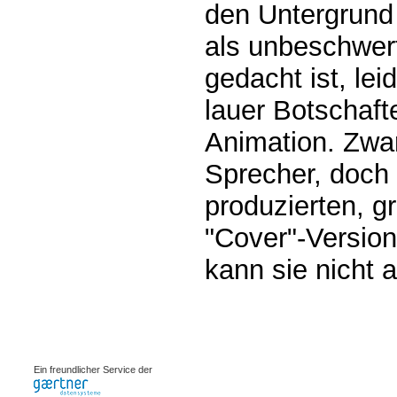
den Untergrund
als unbeschwert
gedacht ist, le
lauer Botschaf
Animation. Zwa
Sprecher, doch d
produzierten, g
"Cover"-Version
kann sie nicht 
0.0009s
Ein freundlicher Service der