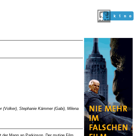
ker (Volker), Stephanie Kämmer (Gabi), Milena
kt der Mann an Parkinson. Der mutige Film