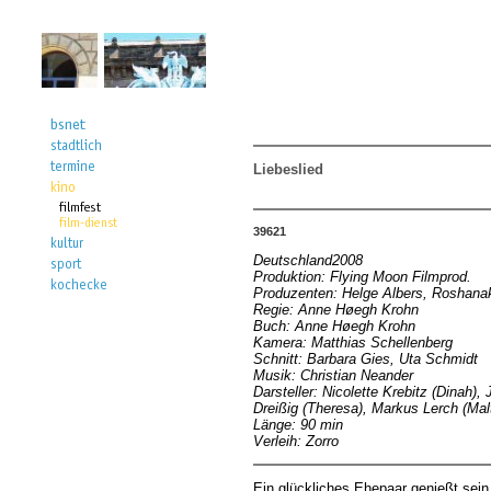
Liebeslied
39621
Deutschland2008
Produktion: Flying Moon Filmprod.
Produzenten: Helge Albers, Roshan
Regie: Anne Høegh Krohn
Buch: Anne Høegh Krohn
Kamera: Matthias Schellenberg
Schnitt: Barbara Gies, Uta Schmidt
Musik: Christian Neander
Darsteller: Nicolette Krebitz (Dinah)
Dreißig (Theresa), Markus Lerch (Mal
Länge: 90 min
Verleih: Zorro
Ein glückliches Ehepaar genießt sei