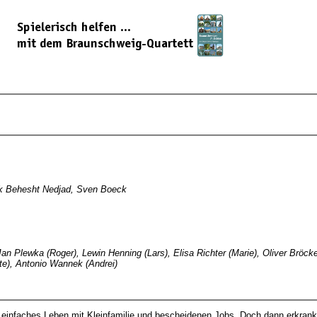
ak Behesht Nedjad, Sven Boeck
, Jan Plewka (Roger), Lewin Henning (Lars), Elisa Richter (Marie), Oliver Bröc
te), Antonio Wannek (Andrei)
n einfaches Leben mit Kleinfamilie und bescheidenen Jobs. Doch dann erkran