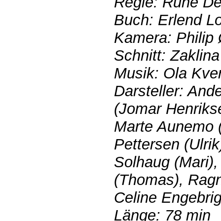
Regie: Rune De
Buch: Erlend L
Kamera: Philip
Schnitt: Zaklin
Musik: Ola Kve
Darsteller: An
(Jomar Henrikse
Marte Aunemo (
Pettersen (Ulrik
Solhaug (Mari)
(Thomas), Ragn
Celine Engebrig
Länge: 78 min