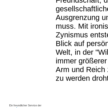
Freundschaft, d
gesellschaftlic
Ausgrenzung u
muss. Mit ironi
Zynismus entste
Blick auf persön
Welt, in der "W
immer größerer
Arm und Reich z
zu werden droht
0.00075s
Ein freundlicher Service der