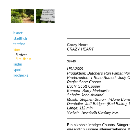
Crazy Heart
CRAZY HEART
39749
USA2009
Produktion: Butcher's Run Films/Inf
Produzenten: T-Bone Burnett, Judy Ca
Regie: Scott Cooper
Buch: Scott Cooper
Kamera: Barry Markowitz
Schnitt: John Axelrad
Musik: Stephen Bruton, T-Bone Burne
Darsteller: Jeff Bridges (Bad Blake)
Länge: 112 min
Verleih: Twentieth Century Fox
Ein alkoholsüchtiger Country-Sänger s
wesentlich jüngere alleinerziehende 