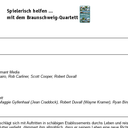
ormant Media
iro, Rob Carliner, Scott Cooper, Robert Duvall
tt
, Maggie Gyllenhaal (Jean Craddock), Robert Duvall (Wayne Kramer), Ryan Bi
chlägt sich mit Auftritten in schäbigen Etablissements durchs Leben und reist
Mutter verliebt, dämmert ihm allmählich, dass er seinem Leben eine neue Ri