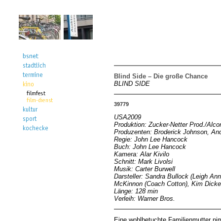
Blind Side – Die große Chance
BLIND SIDE
39779
USA2009
Produktion: Zucker-Netter Prod./Alco
Produzenten: Broderick Johnson, And
Regie: John Lee Hancock
Buch: John Lee Hancock
Kamera: Alar Kivilo
Schnitt: Mark Livolsi
Musik: Carter Burwell
Darsteller: Sandra Bullock (Leigh An
McKinnon (Coach Cotton), Kim Dicken
Länge: 128 min
Verleih: Warner Bros.
Eine wohlbetuchte Familienmutter ni