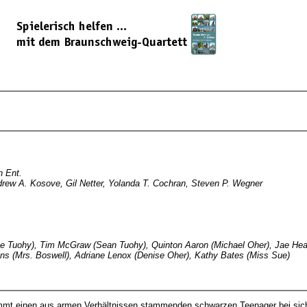
n Ent.
rew A. Kosove, Gil Netter, Yolanda T. Cochran, Steven P. Wegner
ne Tuohy), Tim McGraw (Sean Tuohy), Quinton Aaron (Michael Oher), Jae Head 
s (Mrs. Boswell), Adriane Lenox (Denise Oher), Kathy Bates (Miss Sue)
mmt einen aus armen Verhältnissen stammenden schwarzen Teenager bei sich 