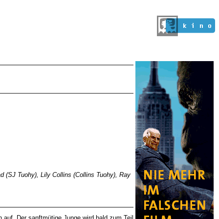
(SJ Tuohy), Lily Collins (Collins Tuohy), Ray
auf. Der sanftmütige Junge wird bald zum Teil