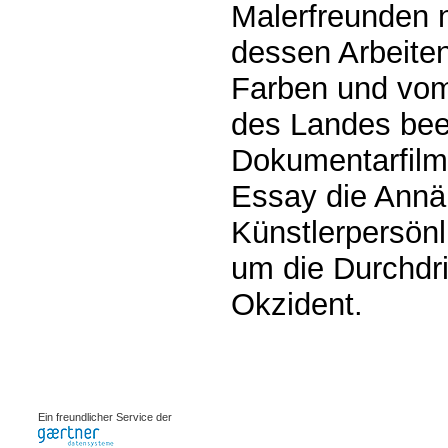
Malerfreunden 
dessen Arbeiten
Farben und vom
des Landes beei
Dokumentarfilm
Essay die Annä
Künstlerpersönl
um die Durchdr
Okzident.
0.00119s
Ein freundlicher Service der