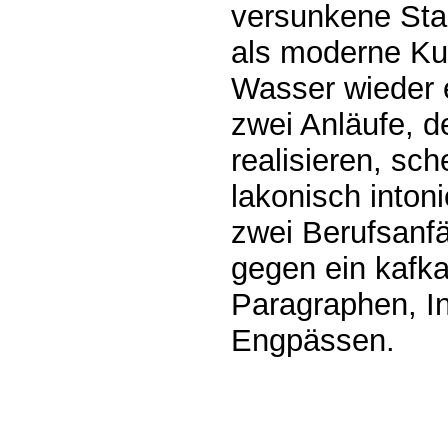
versunkene Stad
als moderne Ku
Wasser wieder 
zwei Anläufe, d
realisieren, sch
lakonisch inton
zwei Berufsanf
gegen ein kafk
Paragraphen, In
Engpässen.
0.00094s