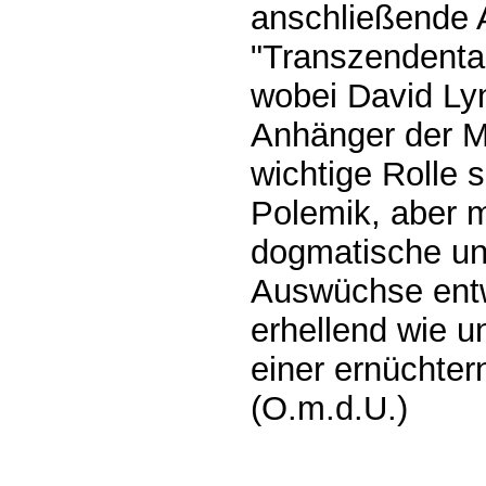
anschließende 
"Transzendental
wobei David Ly
Anhänger der Me
wichtige Rolle 
Polemik, aber m
dogmatische un
Auswüchse entw
erhellend wie u
einer ernüchter
(O.m.d.U.)