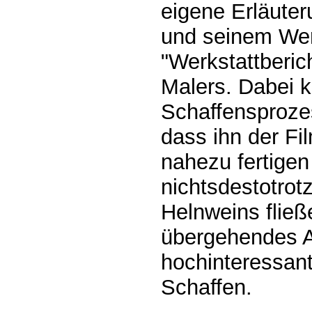
eigene Erläute
und seinem Wer
"Werkstattberic
Malers. Dabei k
Schaffensproze
dass ihn der Fil
nahezu fertige
nichtsdestotrotz
Helnweins fließ
übergehendes A
hochinteressant
Schaffen.