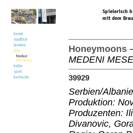
Honeymoons –
MEDENI MES
39929
Serbien/Albani
Produktion: No
Produzenten: Ili
Divanovic, Gora