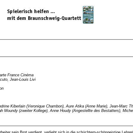
arte France Cinéma
cuto, Jean-Louis Livi
on
andrine Kiberlain (Veronique Chambon), Aure Atika (Anne Marie), Jean-Marc Thi
ah Moundy (zweiter Kollege), Anne Houdy (Angestellte des Bestatters), Michel
rbeiter sein Brot verdient, verliebt sich in die schüchtern-schöngeistige Lehr