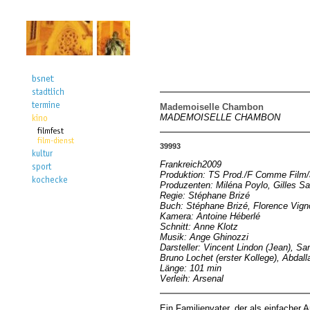
Mademoiselle Chambon
MADEMOISELLE CHAMBON
39993
Frankreich2009
Produktion: TS Prod./F Comme Film/
Produzenten: Miléna Poylo, Gilles Sa
Regie: Stéphane Brizé
Buch: Stéphane Brizé, Florence Vign
Kamera: Antoine Héberlé
Schnitt: Anne Klotz
Musik: Ange Ghinozzi
Darsteller: Vincent Lindon (Jean), S
Bruno Lochet (erster Kollege), Abdall
Länge: 101 min
Verleih: Arsenal
Ein Familienvater, der als einfacher A