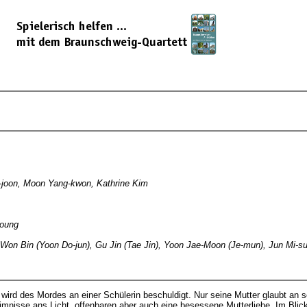
-joon, Moon Yang-kwon, Kathrine Kim
young
, Won Bin (Yoon Do-jun), Gu Jin (Tae Jin), Yoon Jae-Moon (Je-mun), Jun Mi-
 wird des Mordes an einer Schülerin beschuldigt. Nur seine Mutter glaubt an
mnisse ans Licht, offenbaren aber auch eine besessene Mutterliebe. Im Blick a