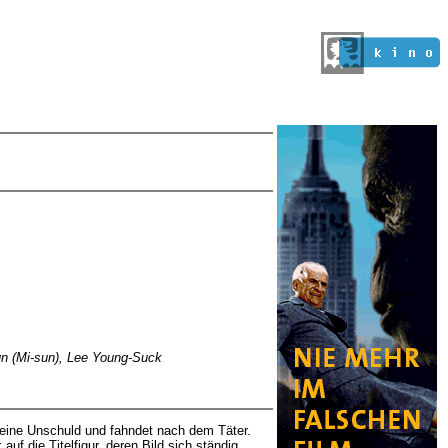
sun (Mi-sun), Lee Young-Suck
 seine Unschuld und fahndet nach dem Täter.
uf die Titelfigur, deren Bild sich ständig