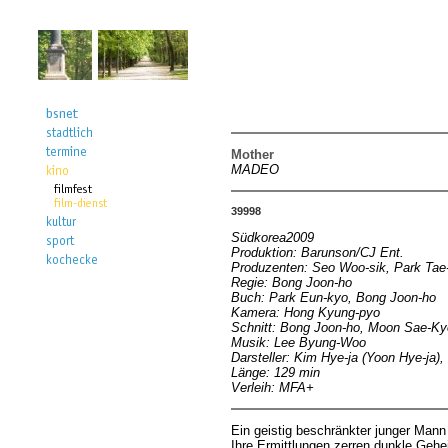
Mother
MADEO
39998
Südkorea2009
Produktion: Barunson/CJ Ent.
Produzenten: Seo Woo-sik, Park Tae
Regie: Bong Joon-ho
Buch: Park Eun-kyo, Bong Joon-ho
Kamera: Hong Kyung-pyo
Schnitt: Bong Joon-ho, Moon Sae-K
Musik: Lee Byung-Woo
Darsteller: Kim Hye-ja (Yoon Hye-ja)
Länge: 129 min
Verleih: MFA+
Ein geistig beschränkter junger Mann
Ihre Ermittlungen zerren dunkle Gehei