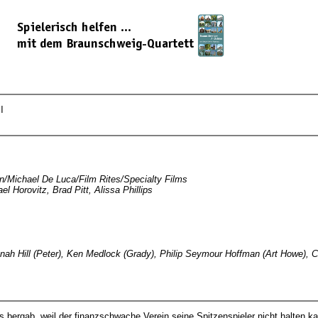
l
n/Michael De Luca/Film Rites/Specialty Films
 Horovitz, Brad Pitt, Alissa Phillips
 Jonah Hill (Peter), Ken Medlock (Grady), Philip Seymour Hoffman (Art Howe), C
es bergab, weil der finanzschwache Verein seine Spitzenspieler nicht halten