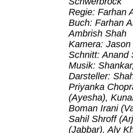
Schwerbrock
Regie: Farhan 
Buch: Farhan A
Ambrish Shah
Kamera: Jason
Schnitt: Anand
Musik: Shankar
Darsteller: Sha
Priyanka Chopr
(Ayesha), Kuna
Boman Irani (Va
Sahil Shroff (A
(Jabbar), Aly K