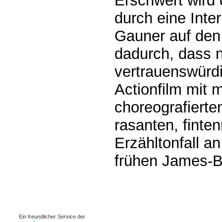
Erschwert wird 
durch eine Inte
Gauner auf den
dadurch, dass n
vertrauenswürd
Actionfilm mit 
choreografiert
rasanten, finte
Erzähltonfall an
frühen James-B
0.00468s
Ein freundlicher Service der