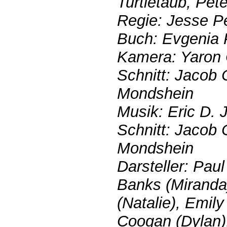
Turtletaub, Pet
Regie: Jesse P
Buch: Evgenia P
Kamera: Yaron
Schnitt: Jacob 
Mondshein
Musik: Eric D.
Schnitt: Jacob 
Mondshein
Darsteller: Pau
Banks (Miranda
(Natalie), Emily
Coogan (Dylan),