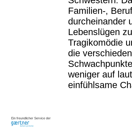
Schwestern. Dab
Familien-, Beru
durcheinander u
Lebenslügen zu
Tragikomödie um
die verschieden
Schwachpunkte 
weniger auf lau
einfühlsame Ch
0.00087s
Ein freundlicher Service der