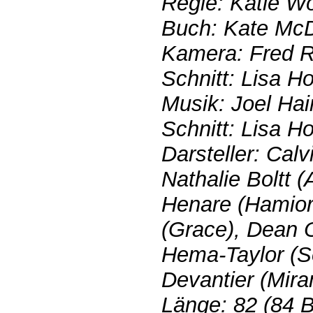
Regie: Katie Wo
Buch: Kate Mc
Kamera: Fred 
Schnitt: Lisa H
Musik: Joel Ha
Schnitt: Lisa H
Darsteller: Calv
Nathalie Boltt 
Henare (Hamior
(Grace), Dean 
Hema-Taylor (S
Devantier (Mira
Länge: 82 (84 B