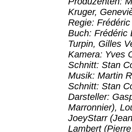
Produzenten: Mi
Kruger, Genevi
Regie: Frédéric
Buch: Frédéric 
Turpin, Gilles V
Kamera: Yves 
Schnitt: Stan Co
Musik: Martin 
Schnitt: Stan Co
Darsteller: Gas
Marronnier), Lo
JoeyStarr (Jea
Lambert (Pierre