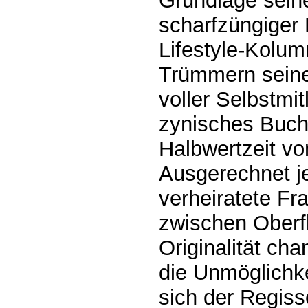
Grundlage sein
scharfzüngiger L
Lifestyle-Kolum
Trümmern seine
voller Selbstmit
zynisches Buch,
Halbwertzeit vo
Ausgerechnet jet
verheiratete Fr
zwischen Oberfl
Originalität ch
die Unmöglichke
sich der Regiss