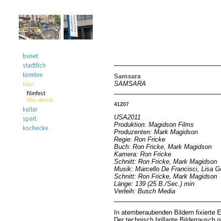
Samsara
SAMSARA
41207
USA2011
Produktion: Magidson Films
Produzenten: Mark Magidson
Regie: Ron Fricke
Buch: Ron Fricke, Mark Magidson
Kamera: Ron Fricke
Schnitt: Ron Fricke, Mark Magidson
Musik: Marcello De Francisci, Lisa G
Schnitt: Ron Fricke, Mark Magidson
Länge: 139 (25 B./Sec.) min
Verleih: Busch Media
In atemberaubenden Bildern fixierte
Der technisch brillante Bilderrausch 