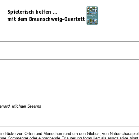
errard, Michael Stearns
 Eindrücke von Orten und Menschen rund um den Globus, von Naturschauspiel
ohne Kommentar oder einordnende Erläuterung formuliert als assoziative Montag