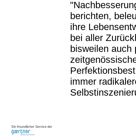
"Nachbesserun
berichten, bele
ihre Lebensentw
bei aller Zurück
bisweilen auch 
zeitgenössisch
Perfektionsbes
immer radikale
Selbstinszenier
0.00237s
Ein freundlicher Service der