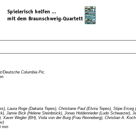
z/Deutsche Columbia Pic.
en
pes), Laura Roge (Dakaria Tepes), Christiane Paul (Elvira Tepes), Stipe Erceg
ck), Jamie Bick (Helene Steinbrück), Jonas Holdenrieder (Ludo Schwarzer), 
K), Xaver Wegler (BH), Viola von der Burg (Frau Renneberg), Christian A. Ko
av)
) min