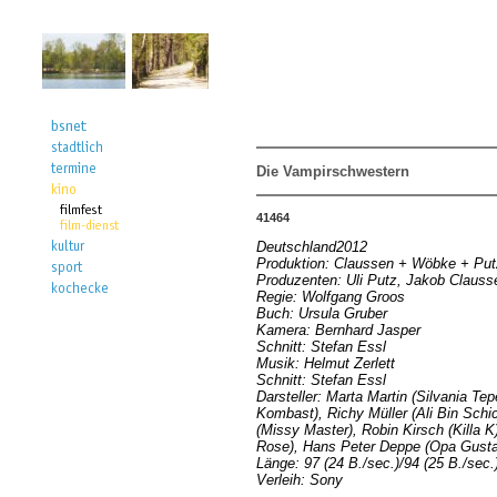
Die Vampirschwestern
41464
Deutschland2012
Produktion: Claussen + Wöbke + Put
Produzenten: Uli Putz, Jakob Clauss
Regie: Wolfgang Groos
Buch: Ursula Gruber
Kamera: Bernhard Jasper
Schnitt: Stefan Essl
Musik: Helmut Zerlett
Schnitt: Stefan Essl
Darsteller: Marta Martin (Silvania Te
Kombast), Richy Müller (Ali Bin Schi
(Missy Master), Robin Kirsch (Killa 
Rose), Hans Peter Deppe (Opa Gust
Länge: 97 (24 B./sec.)/94 (25 B./sec.
Verleih: Sony