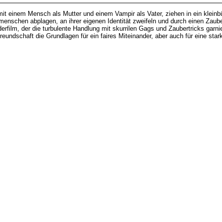
t einem Mensch als Mutter und einem Vampir als Vater, ziehen in ein kleinbü
tmenschen abplagen, an ihrer eigenen Identität zweifeln und durch einen Zau
rfilm, der die turbulente Handlung mit skurrilen Gags und Zaubertricks garnie
eundschaft die Grundlagen für ein faires Miteinander, aber auch für eine star