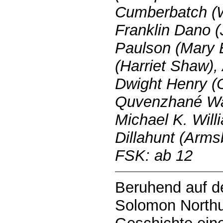
Cumberbatch (W
Franklin Dano (
Paulson (Mary 
(Harriet Shaw),
Dwight Henry (
Quvenzhané Wal
Michael K. Will
Dillahunt (Arms
FSK: ab 12
Beruhend auf 
Solomon Northup