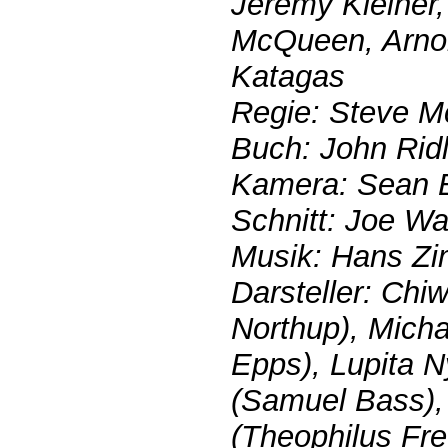
Jeremy Kleiner,
McQueen, Arnon
Katagas
Regie: Steve 
Buch: John Rid
Kamera: Sean B
Schnitt: Joe Wa
Musik: Hans Z
Darsteller: Chi
Northup), Mich
Epps), Lupita N
(Samuel Bass),
(Theophilus Fr