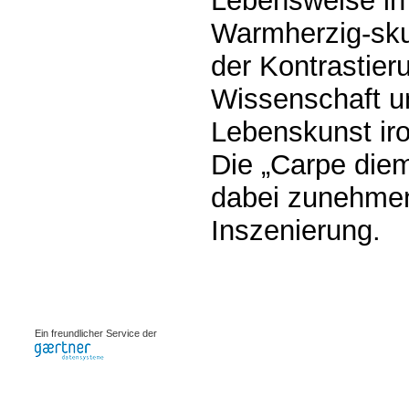
Lebensweise in
Warmherzig-sku
der Kontrastier
Wissenschaft u
Lebenskunst ir
Die „Carpe diem
dabei zunehmend
Inszenierung.
0.00066s
Ein freundlicher Service der