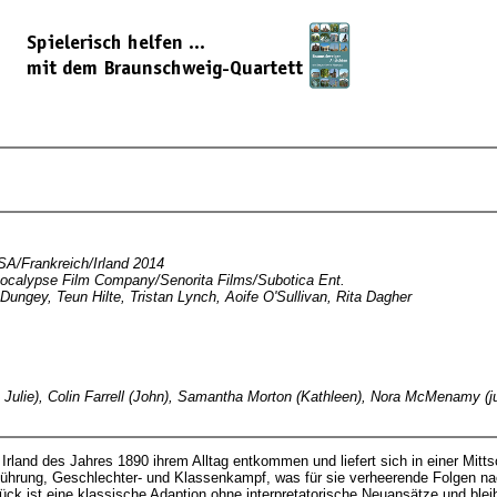
A/Frankreich/Irland 2014
pocalypse Film Company/Senorita Films/Subotica Ent.
Dungey, Teun Hilte, Tristan Lynch, Aoife O'Sullivan, Rita Dagher
n Julie), Colin Farrell (John), Samantha Morton (Kathleen), Nora McMenamy (j
m Irland des Jahres 1890 ihrem Alltag entkommen und liefert sich in einer Mi
führung, Geschlechter- und Klassenkampf, was für sie verheerende Folgen nac
ck ist eine klassische Adaption ohne interpretatorische Neuansätze und bleib