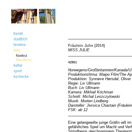
Fräulein Julie (2014)
MISS JULIE
42861
Norwegens/Großbritannien/Kanada/US
Produktionsfirma: Maipo FIlm/The A
Produktion: Synnøve Hørsdal, Oliver 
Regie: Liv Ullmann
Buch: Liv Ullmann
Kamera: Mikhail Krichman
Schnitt: Michal Leszczylowski
Musik: Morten Lindberg
Darsteller: Jessica Chastain (Fräulei
FSK: ab 12
Eine gelangweilte junge Gräfin will i
gefährliches Spiel um Macht und Ver
Strindbergs gleichnamigem Theaterstü