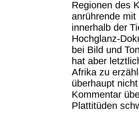
Regionen des K
anrührende mit
innerhalb der T
Hochglanz-Doku
bei Bild und To
hat aber letztli
Afrika zu erzä
überhaupt nich
Kommentar über
Plattitüden sch
0.001s