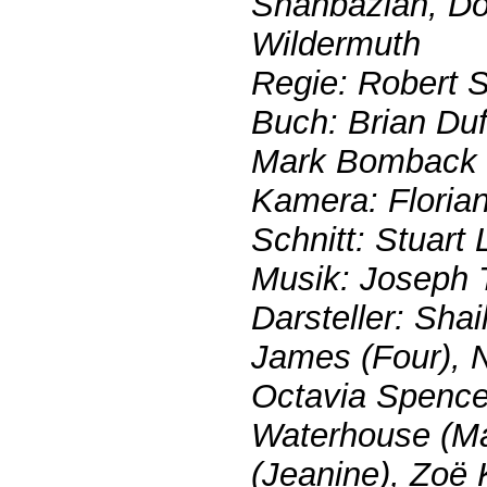
Shahbazian, Do
Wildermuth
Regie: Robert 
Buch: Brian Duf
Mark Bomback
Kamera: Floria
Schnitt: Stuart
Musik: Joseph 
Darsteller: Sha
James (Four), 
Octavia Spence
Waterhouse (Ma
(Jeanine), Zoë 