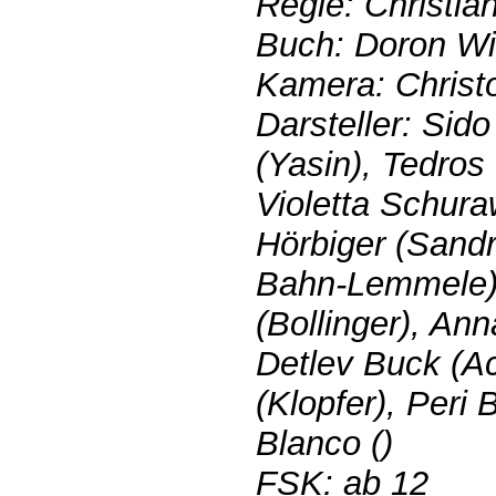
Regie: Christian
Buch: Doron Wi
Kamera: Christ
Darsteller: Sido
(Yasin), Tedros
Violetta Schura
Hörbiger (Sandr
Bahn-Lemmele),
(Bollinger), Ann
Detlev Buck (A
(Klopfer), Peri 
Blanco ()
FSK: ab 12