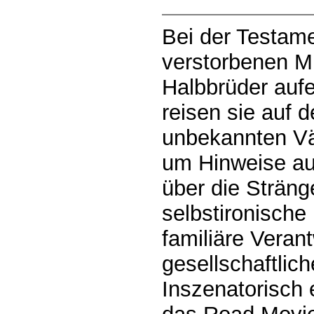
Bei der Testame
verstorbenen Mut
Halbbrüder auf
reisen sie auf 
unbekannten Vä
um Hinweise auf
über die Sträng
selbstironisch
familiäre Veran
gesellschaftlic
Inszenatorisch e