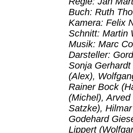
Regie: Jan Mart
Buch: Ruth Th
Kamera: Felix N
Schnitt: Martin 
Musik: Marc Col
Darsteller: Go
Sonja Gerhardt 
(Alex), Wolfgan
Rainer Bock (H
(Michel), Arved
Satzke), Hilmar
Godehard Giese
Lippert (Wolfga