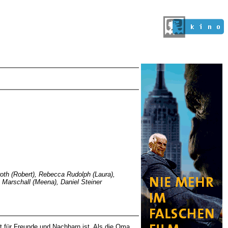
Groth (Robert), Rebecca Rudolph (Laura),
 Marschall (Meena), Daniel Steiner
kt für Freunde und Nachbarn ist. Als die Oma