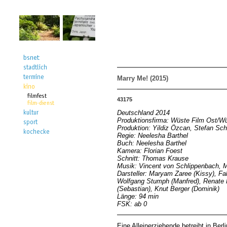
Marry Me! (2015)
43175
Deutschland 2014
Produktionsfirma: Wüste Film Ost/Wü
Produktion: Yildiz Özcan, Stefan Sch
Regie: Neelesha Barthel
Buch: Neelesha Barthel
Kamera: Florian Foest
Schnitt: Thomas Krause
Musik: Vincent von Schlippenbach, 
Darsteller: Maryam Zaree (Kissy), Fah
Wolfgang Stumph (Manfred), Renate K
(Sebastian), Knut Berger (Dominik)
Länge: 94 min
FSK: ab 0
Eine Alleinerziehende betreibt in Ber