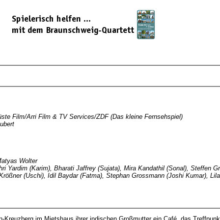
ste Film/Arri Film & TV Services/ZDF (Das kleine Fernsehspiel)
ubert
Matyas Wolter
ri Yardim (Karim), Bharati Jaffrey (Sujata), Mira Kandathil (Sonal), Steffen 
rößner (Uschi), Idil Baydar (Fatma), Stephan Grossmann (Joshi Kumar), Lila
lin-Kreuzberg im Mietshaus ihrer indischen Großmutter ein Café, das Treffpun